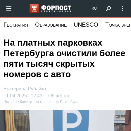
Перейти
Форпост Северо-Запад
RU
к
основному
Геократия
Образование
UNESCO
Точка зре
содержанию
На платных парковках
Петербурга очистили более
пяти тысяч скрытых
номеров с авто
Екатерина Рубайко
11.04.2025 - 12:43 —
Общество
Источник:
Комитет по транспорту Петербурга