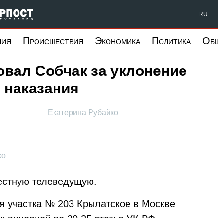
Форпост Северо-Запад
RU
ния
Происшествия
Экономика
Политика
Об
вал Собчак за уклонение
 наказания
Екатерина Рубайко
ко
естную телеведущую.
ья участка № 203 Крылатское в Москве