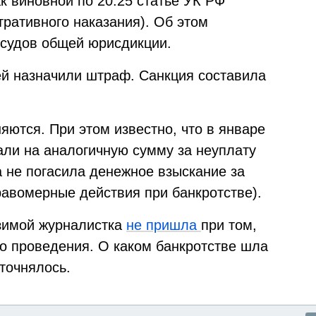
к виновной по 20.25 статье УК РФ
ративного наказания). Об этом
 судов общей юрисдикции.
й назначили штраф. Санкция составила
яются. При этом известно, что в январе
али на аналогичную сумму за неуплату
а не погасила денежное взыскание за
равомерные действия при банкротстве).
зимой журналистка
не пришла
при том,
го проведения. О каком банкротстве шла
уточнялось.