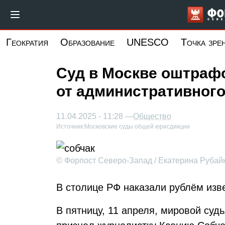
Перейти
к
основному
Геократия
Образование
UNESCO
Точка зре
содержанию
Суд в Москве оштрафо
от административного
11.04.2025 - 11:28 —
Общество
Источник:
Московские суды общей юрисдикции
© Форпост Северо-Запад / Екатерина Рубай
В столице РФ наказали рублём изв
В пятницу, 11 апреля, мировой суд