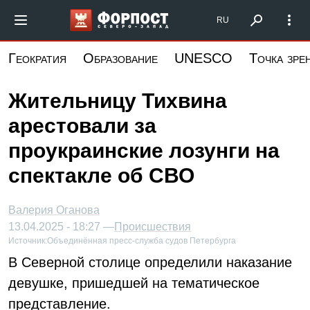
Перейти
Форпост Северо-Запад
RU
к
основному
Геократия
Образование
UNESCO
Точка зре
содержанию
Жительницу Тихвина
арестовали за
проукраинские лозунги на
спектакле об СВО
Валерия Оганова
13.04.2025 - 18:27 —
Происшествия
Источник:
Объединённая пресс-служба судов Петербурга
В Северной столице определили наказание
девушке, пришедшей на тематическое
представление.