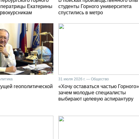
тербургского горного
В поисках производственного опы
мператрицы Екатерины
студенты Горного университета
первокурсникам
спустились в метро
олитика
31 июля 2026 г. — Общество
кущей геополитической
«Хочу оставаться частью Горного»
зачем молодые специалисты
выбирают целевую аспирантуру