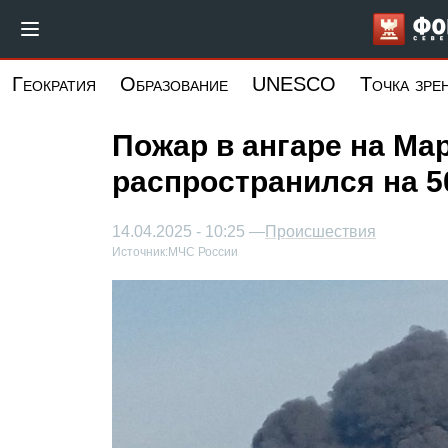
Перейти
к
основному
Геократия
Образование
UNESCO
Точка зре
содержанию
Пожар в ангаре на Ма
распространился на 5
14.04.2025 - 10:25 —
Происшествия
Источник:
МЧС России