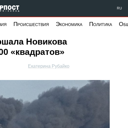
Форпост Северо-Запад
RU
ния
Происшествия
Экономика
Политика
Об
ршала Новикова
00 «квадратов»
Екатерина Рубайко