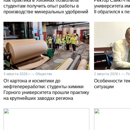
Как практика в Хибинах позволила
Ректор Санкт-Пе
студентам получить опыт работы в
университета и
производстве минеральных удобрений
II обратился к 
3 августа 2026 г. — Общество
2 августа 2026 г. — П
От картона и косметики до
Особенности те
нефтепереработки: студенты-химики
ситуации
Горного университета прошли практику
на крупнейших заводах региона