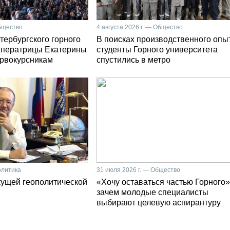
Общество
4 августа 2026 г. — Общество
тербургского горного
В поисках производственного опы
мператрицы Екатерины
студенты Горного университета
первокурсникам
спустились в метро
олитика
31 июля 2026 г. — Общество
кущей геополитической
«Хочу оставаться частью Горного»
зачем молодые специалисты
выбирают целевую аспирантуру