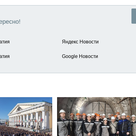
ересно!
атия
Яндекс Новости
атия
Google Новости