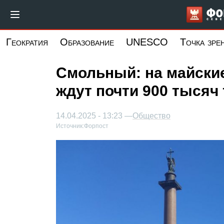
Перейти
к
основному
Геократия
Образование
UNESCO
Точка зре
содержанию
Смольный: на майские
ждут почти 900 тысяч
14.04.2025 - 13:23 —
Общество
Источник:
Форпост