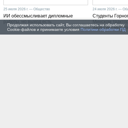
25 июля 2026 г. — Общество
24 июля 2026 г. — О
ИИ обессмысливает дипломные
Студенты Горног
работы, но выход есть
Минском тракто
Продолжая использовать сайт, Вы соглашаетесь на обработку
заряд мотиваци
Cookie-файлов и принимаете условия
Политики обработки ПД
22 июля 2026 г. — Общество
20 июля
От лаборатории до
Влади
предприятия: какой путь
метал
проходят студенты-
части
электроэнергетики Горного
инже
университета
19 июля 2026 г. — Общество
17 июля
Как сохранить инженерную
В Гор
мысль в эпоху тотального
Петер
ИИ. Рабочая методика
первы
Санкт-Петербургского
покол
Горного
16 июля 2026 г. — Общество
14 июля
Геополитический перелом:
Как с
его культурно-
униве
цивилизационный срез
техно