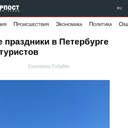
Форпост Северо-Запад
RU
ния
Происшествия
Экономика
Политика
Об
 праздники в Петербурге
 туристов
Екатерина Рубайко