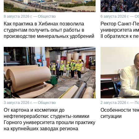
8 августа 2026 г. — Общество
6 августа 2026 г. — 
Как практика в Хибинах позволила
Ректор Санкт-Пе
студентам получить опыт работы в
университета и
производстве минеральных удобрений
II обратился к 
3 августа 2026 г. — Общество
2 августа 2026 г. — П
От картона и косметики до
Особенности те
нефтепереработки: студенты-химики
ситуации
Горного университета прошли практику
на крупнейших заводах региона