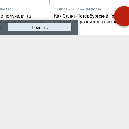
бщество
23 июля 2026 г. — Общество
о получили на
Как Санкт-Петербургский Горный
рном «колоссальный
участвует в развитии золотодобыч
и»
Принять
Бурятии
 2026 г. — Общество
20 июля 2026 г. — Общество
мир Литвиненко - о
Как проходят студенчес
лургах 21 века, как
практики на предприяти
 сообщества горных
разработчике систем
неров
промышленной
автоматизации
 2026 г. — Общество
16 июля 2026 г. — Экономика
ном университете
Производству бензина 
бурга выпустили
России мешают не толь
х инженеров нового
украинские беспилотни
ения
 2026 г. — Общество
13 июля 2026 г. — Общество
туденты Горного
Как старейшие в стране
рситета проходили
технический вуз и центр
логическую практику
стандартизации и