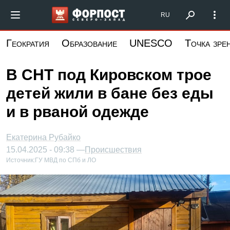
Перейти
Форпост Северо-Запад
RU
к
основному
Геократия
Образование
UNESCO
Точка зре
содержанию
В СНТ под Кировском трое
детей жили в бане без еды
и в рваной одежде
Екатерина Рубайко
15.04.2025 - 09:38 —
Происшествия
Источник:
ГУ МВД по СПб и ЛО