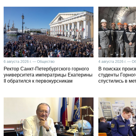
6 августа 2026 г. — Общество
4 августа 2026 г. — 
Ректор Санкт-Петербургского горного
В поисках прои
университета императрицы Екатерины
студенты Горног
II обратился к первокурсникам
спустились в ме