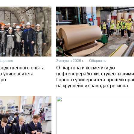
Общество
3 августа 2026 г. — Общество
зводственного опыта
От картона и косметики до
о университета
нефтепереработки: студенты-хими
тро
Горного университета прошли пра
на крупнейших заводах региона