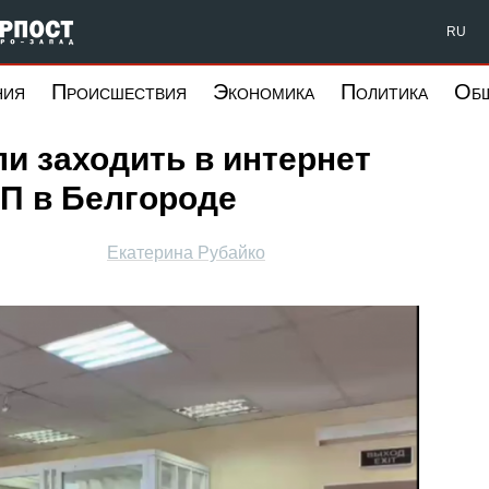
Форпост Северо-Запад
RU
ния
Происшествия
Экономика
Политика
Об
и заходить в интернет
ЧП в Белгороде
Екатерина Рубайко