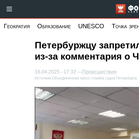
Перейти
к
основному
Геократия
Образование
UNESCO
Точка зре
содержанию
Петербуржцу запретил
из-за комментария о 
16.04.2025 - 17:32 —
Происшествия
Источник:
Объединённая пресс-служба судов Петербурга