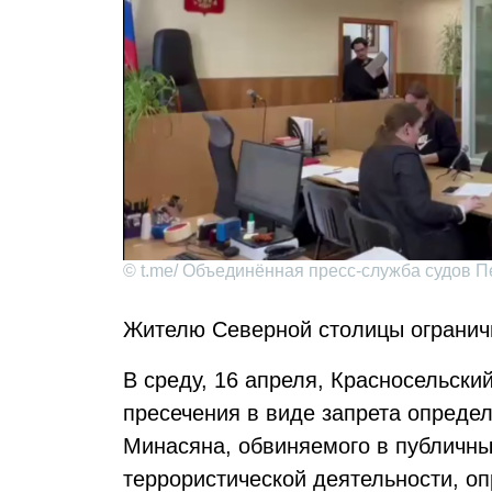
© t.me/ Объединённая пресс-служба судов П
Жителю Северной столицы ограничи
В среду, 16 апреля, Красносельски
пресечения в виде запрета опреде
Минасяна, обвиняемого в публичн
террористической деятельности, о