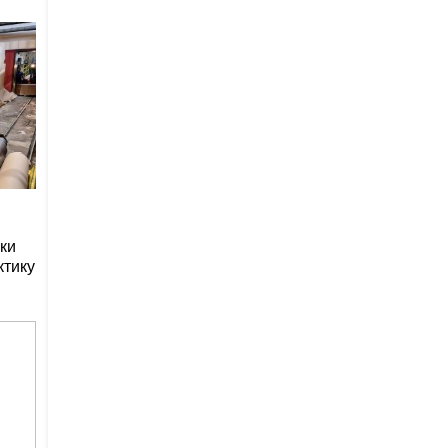
ки
ктику