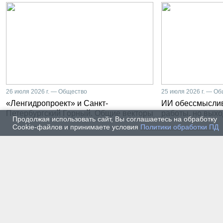
26 июля 2026 г. — Общество
25 июля 2026 г. — О
«Ленгидропроект» и Санкт-
ИИ обессмысли
Петербургский Горный. Общие векторы
работы, но выхо
Продолжая использовать сайт, Вы соглашаетесь на обработку
Cookie-файлов и принимаете условия
Политики обработки ПД
23 июля 2026 г. — Общество
22 июля
Как Санкт-Петербургский
От ла
Горный участвует в развитии
предп
золотодобычи в Бурятии
прохо
элект
униве
20 июля 2026 г. — Общество
19 июля
Как проходят студенческие
Как с