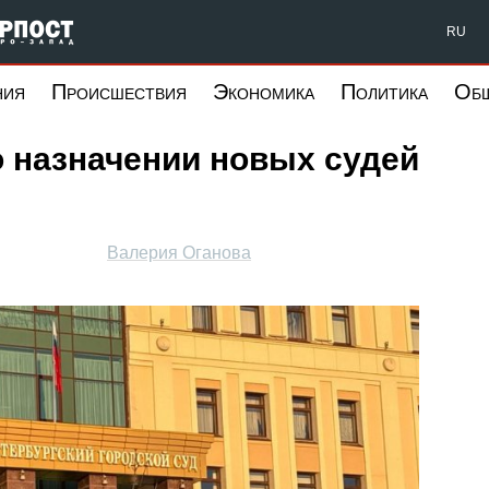
Форпост Северо-Запад
RU
ния
Происшествия
Экономика
Политика
Об
о назначении новых судей
Валерия Оганова