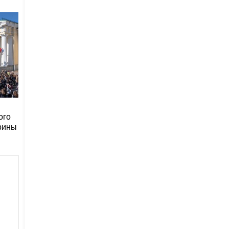
ого
рины