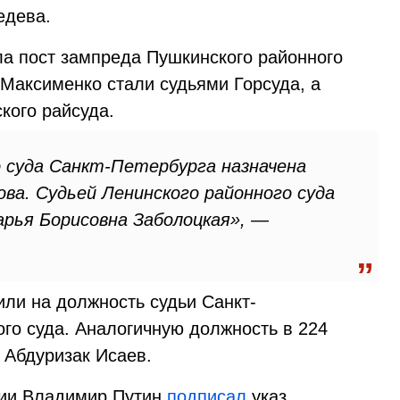
едева.
ла пост зампреда Пушкинского районного
 Максименко стали судьями Горсуда, а
кого райсуда.
 суда Санкт-Петербурга назначена
а. Судьей Ленинского районного суда
арья Борисовна Заболоцкая», —
или на должность судьи Санкт-
ого суда. Аналогичную должность в 224
 Абдуризак Исаев.
сии Владимир Путин
подписал
указ,