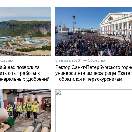
Общество
6 августа 2026 г. — Общество
Хибинах позволила
Ректор Санкт-Петербургского горн
ить опыт работы в
университета императрицы Екате
инеральных удобрений
II обратился к первокурсникам