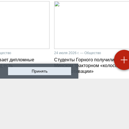
бщество
24 июля 2026 г. — Общество
вает дипломные
Студенты Горного получили на
д есть
Минском тракторном «колоссальн
Принять
заряд мотивации»
 2026 г. — Общество
20 июля 2026 г. — Общество
боратории до
Владимир Литвиненко -
риятия: какой путь
металлургах 21 века, ка
дят студенты-
части сообщества горн
роэнергетики Горного
инженеров
рситета
 2026 г. — Общество
17 июля 2026 г. — Общество
охранить инженерную
В Горном университете