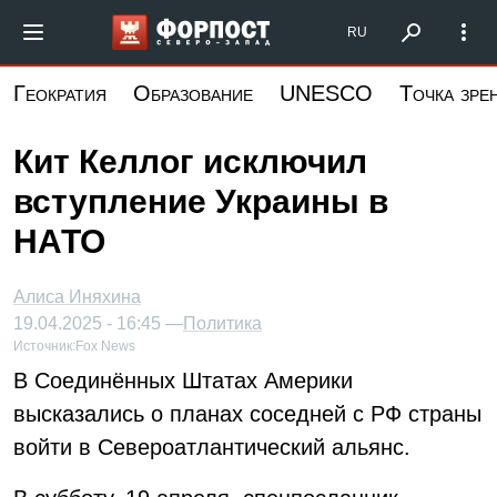
Перейти
Форпост Северо-Запад
RU
к
основному
Геократия
Образование
UNESCO
Точка зре
содержанию
Кит Келлог исключил
вступление Украины в
НАТО
Алиса Иняхина
19.04.2025 - 16:45 —
Политика
Источник:
Fox News
В Соединённых Штатах Америки
высказались о планах соседней с РФ страны
войти в Североатлантический альянс.