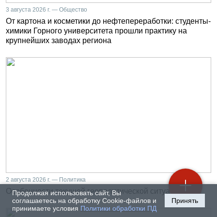
3 августа 2026 г. — Общество
От картона и косметики до нефтепереработки: студенты-
химики Горного университета прошли практику на
крупнейших заводах региона
2 августа 2026 г. — Политика
Особенности текущей геополитической ситуации
Продолжая использовать сайт, Вы
соглашаетесь на обработку Cookie-файлов и
Принять
принимаете условия
Политики обработки ПД