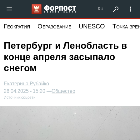
Перейти
Форпост Северо-Запад
RU
к
основному
Геократия
Образование
UNESCO
Точка зре
содержанию
Петербург и Ленобласть в
конце апреля засыпало
снегом
Екатерина Рубайко
26.04.2025 - 15:20 —
Общество
Источник:
соцсети