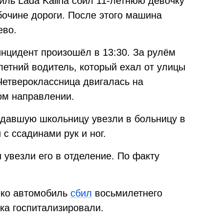
иль Lada Kalina сбил 11-летнюю девочку
бочине дороги. После этого машина
ево.
инцидент произошёл в 13:30. За рулём
летний водитель, который ехал от улицы
Четвероклассница двигалась на
ом направлении.
давшую школьницу увезли в больницу в
с ссадинами рук и ног.
 увезли его в отделение. По факту
нко автомобиль
сбил
восьмилетнего
ка госпитализировали.