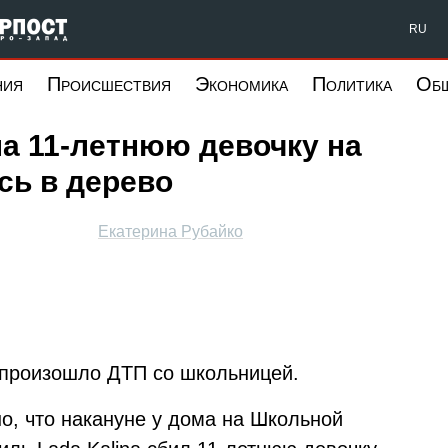
Форпост Северо-Запад
RU
ния
Происшествия
Экономика
Политика
Об
а 11-летнюю девочку на
сь в дерево
Екатерина Рубайко
 произошло ДТП со школьницей.
но, что накануне у дома на Школьной