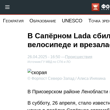
Перейти
к
основному
Геократия
Образование
UNESCO
Точка зре
содержанию
В Сапёрном Lada сбил
велосипеде и врезала
26.04.2025 - 16:50 —
Происшествия
Источник:
ГУ МВД по СПб и ЛО
© Форпост Северо-Запад / Алиса Иняхина
В Приозерском районе Ленобласти
В субботу, 26 апреля, стало извест