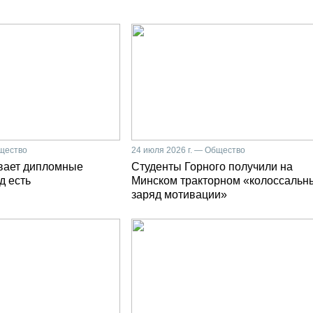
бщество
24 июля 2026 г. — Общество
вает дипломные
Студенты Горного получили на
д есть
Минском тракторном «колоссальн
заряд мотивации»