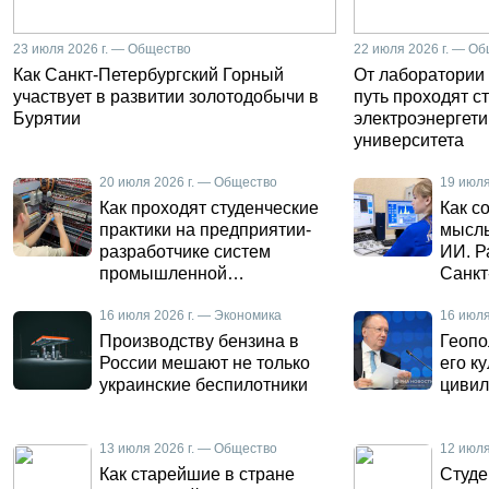
23 июля 2026 г. — Общество
22 июля 2026 г. — О
Как Санкт-Петербургский Горный
От лаборатории 
участвует в развитии золотодобычи в
путь проходят с
Бурятии
электроэнергети
университета
20 июля 2026 г. — Общество
19 июля
Как проходят студенческие
Как с
практики на предприятии-
мысль
разработчике систем
ИИ. Р
промышленной
Санкт
автоматизации
Горно
16 июля 2026 г. — Экономика
16 июля
Производству бензина в
Геопо
России мешают не только
его к
украинские беспилотники
цивил
13 июля 2026 г. — Общество
12 июля
Как старейшие в стране
Студе