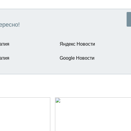
ересно!
атия
Яндекс Новости
атия
Google Новости