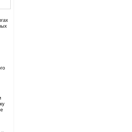
ргах
ных
го
и
ку
ве