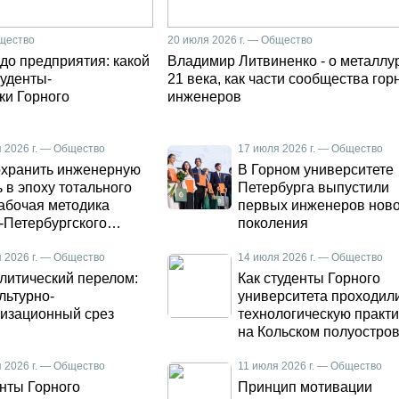
бщество
20 июля 2026 г. — Общество
до предприятия: какой
Владимир Литвиненко - о металлу
туденты-
21 века, как части сообщества гор
ки Горного
инженеров
 2026 г. — Общество
17 июля 2026 г. — Общество
охранить инженерную
В Горном университете
 в эпоху тотального
Петербурга выпустили
абочая методика
первых инженеров ново
-Петербургского
поколения
го
 2026 г. — Общество
14 июля 2026 г. — Общество
литический перелом:
Как студенты Горного
ультурно-
университета проходил
изационный срез
технологическую практи
на Кольском полуостро
 2026 г. — Общество
11 июля 2026 г. — Общество
нты Горного
Принцип мотивации