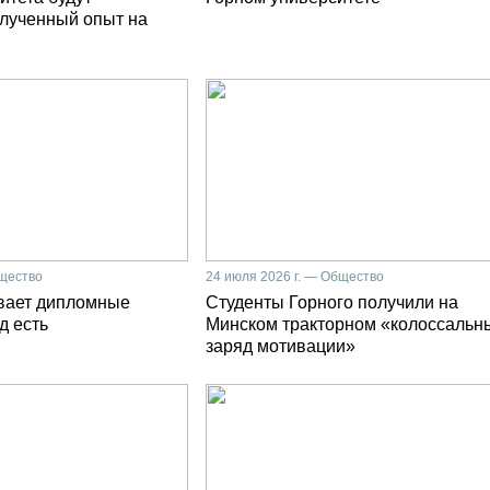
олученный опыт на
бщество
24 июля 2026 г. — Общество
вает дипломные
Студенты Горного получили на
д есть
Минском тракторном «колоссальн
заряд мотивации»