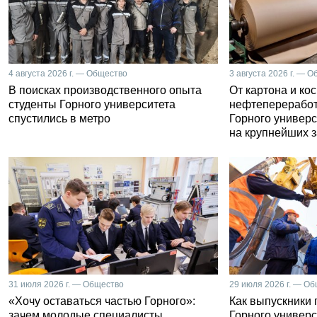
4 августа 2026 г. — Общество
3 августа 2026 г. — 
В поисках производственного опыта
От картона и ко
студенты Горного университета
нефтепереработ
спустились в метро
Горного универс
на крупнейших 
31 июля 2026 г. — Общество
29 июля 2026 г. — О
«Хочу оставаться частью Горного»:
Как выпускники
зачем молодые специалисты
Горного универс