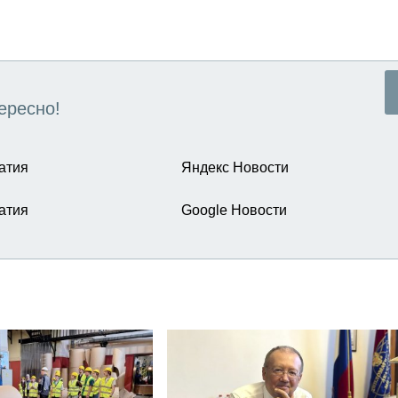
ересно!
атия
Яндекс Новости
атия
Google Новости