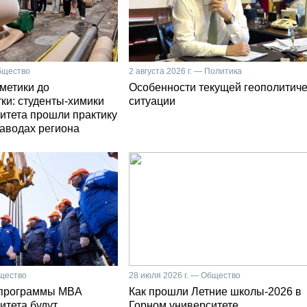
Общество
2 августа 2026 г. — Политика
сметики до
Особенности текущей геополитич
ки: студенты-химики
ситуации
итета прошли практику
заводах региона
бщество
28 июля 2026 г. — Общество
 программы MBA
Как прошли Летние школы-2026 в
итета будут
Горном университете