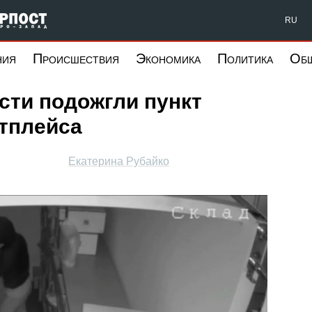
Форпост Северо-Запад
RU
ния
Происшествия
Экономика
Политика
Об
сти подожгли пункт
етплейса
Екатерина Рубайко