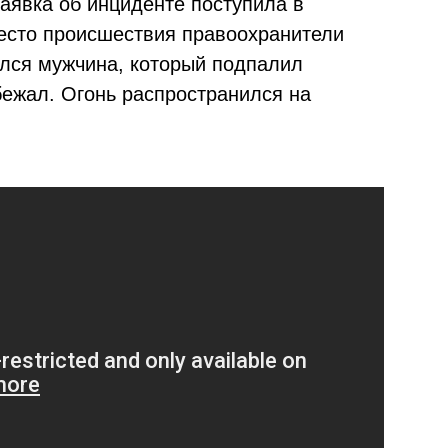
аявка об инциденте поступила в
есто происшествия правоохранители
лся мужчина, который подпалил
бежал. Огонь распространился на