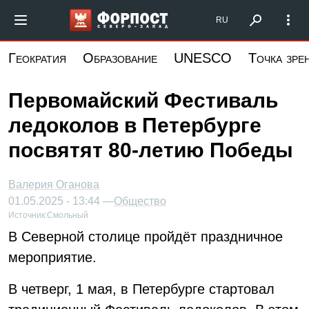
Перейти
Форпост Северо-Запад
RU
к
основному
Геократия
Образование
UNESCO
Точка зре
содержанию
Первомайский Фестиваль
ледоколов в Петербурге
посвятят 80-летию Победы
Валерия Оганова
01.05.2025 - 13:44 —
Общество
Источник:
Смольный
В Северной столице пройдёт праздничное
мероприятие.
В четверг, 1 мая, в Петербурге стартовал