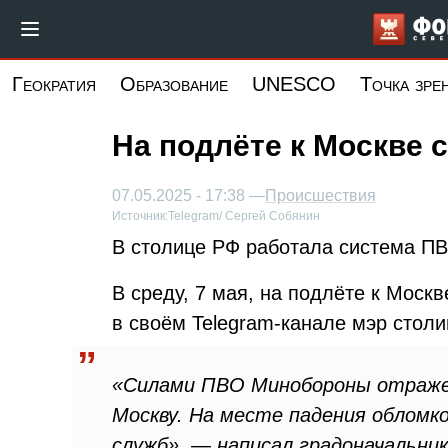
Перейти
к
основному
Геократия
Образование
UNESCO
Точка зре
содержанию
На подлёте к Москве 
07.05.2025 - 17:38 —
Происшествия
Источник:
Telegram/ Сергей Собянин
В столице РФ работала система ПВ
В среду, 7 мая, на подлёте к Моск
в своём Telegram-канале мэр стол
«Силами ПВО Минобороны отраже
Москву. На месте падения облом
служб», — написал градоначальник