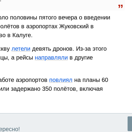
ло половины пятого вечера о введении
молётов в аэропортах Жуковский в
о в Калуге.
скву
летели
девять дронов. Из-за этого
ицы, а рейсы
направляли
в другие
работе аэропортов
повлиял
на планы 60
или задержано 350 полётов, включая
ересно!