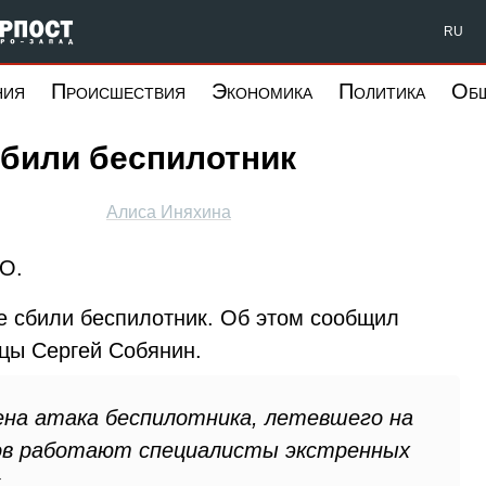
Форпост Северо-Запад
RU
ния
Происшествия
Экономика
Политика
Об
сбили беспилотник
Алиса Иняхина
О.
ве сбили беспилотник. Об этом сообщил
ицы Сергей Собянин.
на атака беспилотника, летевшего на
ков работают специалисты экстренных
.