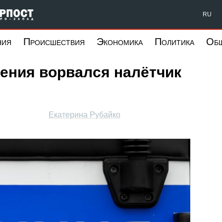
Форпост Северо-Запад
RU
ния
Происшествия
Экономика
Политика
Об
ения ворвался налётчик
Екатерина Рубайко