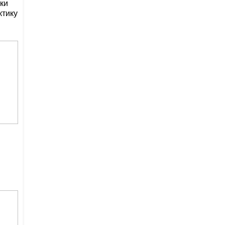
ки
ктику