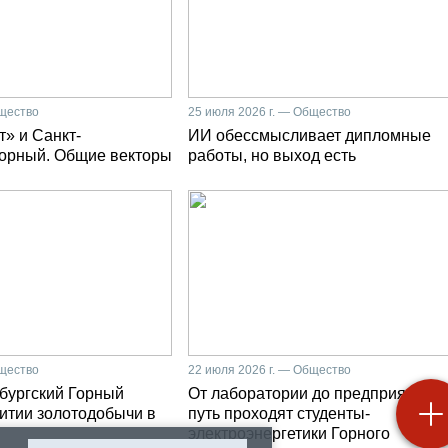
бщество
25 июля 2026 г. — Общество
» и Санкт-
ИИ обессмысливает дипломные
Горный. Общие векторы
работы, но выход есть
бщество
22 июля 2026 г. — Общество
бургский Горный
От лаборатории до предприятия: к
витии золотодобычи в
путь проходят студенты-
электроэнергетики Горного