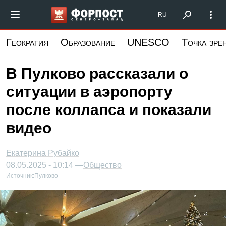
Перейти
Форпост Северо-Запад
RU
к
основному
Геократия
Образование
UNESCO
Точка зре
содержанию
В Пулково рассказали о
ситуации в аэропорту
после коллапса и показали
видео
Екатерина Рубайко
08.05.2025 - 10:14 —
Общество
Источник:
Пулково