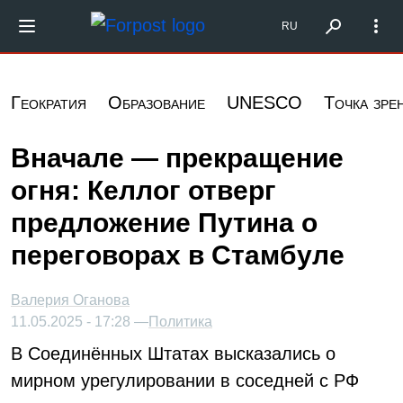
Перейти к основному содержанию
Форпост Северо-Запад
RU
Геократия
Образование
UNESCO
Точка зре
Вначале — прекращение
огня: Келлог отверг
предложение Путина о
переговорах в Стамбуле
Валерия Оганова
11.05.2025 - 17:28 —
Политика
В Соединённых Штатах высказались о
мирном урегулировании в соседней с РФ