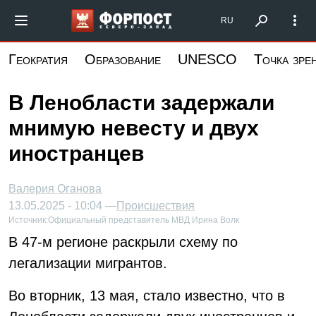
Перейти
Форпост Северо-Запад
RU
к
основному
Геократия
Образование
UNESCO
Точка зре
содержанию
В Ленобласти задержали
мнимую невесту и двух
иностранцев
Валерия Оганова
13.05.2025 - 10:04 —
Происшествия
Источник:
Официальный представитель МВД Ирина Волк
В 47-м регионе раскрыли схему по
легализации мигрантов.
Во вторник, 13 мая, стало известно, что в