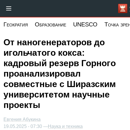
Перейти
к
основному
Геократия
Образование
UNESCO
Точка зре
содержанию
От наногенераторов до
игольчатого кокса:
кадровый резерв Горного
проанализировал
совместные с Ширазским
университетом научные
проекты
Евгения Абукина
19.05.2025 - 07:30 —
Наука и техника