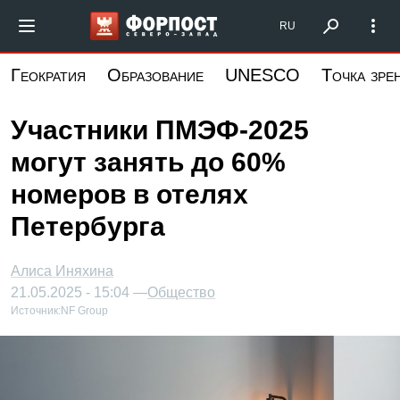
Перейти
Форпост Северо-Запад
RU
к
основному
Геократия
Образование
UNESCO
Точка зре
содержанию
Участники ПМЭФ-2025
могут занять до 60%
номеров в отелях
Петербурга
Алиса Иняхина
21.05.2025 - 15:04 —
Общество
Источник:
NF Group