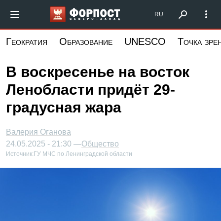
Перейти
Форпост Северо-Запад
RU
к
основному
Геократия
Образование
UNESCO
Точка зре
содержанию
В воскресенье на восток
Ленобласти придёт 29-
градусная жара
Валерия Оганова
24.05.2025 - 21:30 —
Общество
Источник:
ГУ МЧС по Ленинградской области