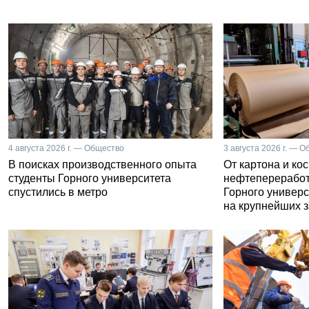
4 августа 2026 г. — Общество
3 августа 2026 г. — 
В поисках производственного опыта
От картона и ко
студенты Горного университета
нефтепереработ
спустились в метро
Горного универс
на крупнейших 