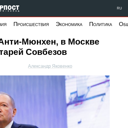
Форпост Северо-Запад
RU
ния
Происшествия
Экономика
Политика
Об
Анти-Мюнхен, в Москве
тарей Совбезов
Александр Яковенко