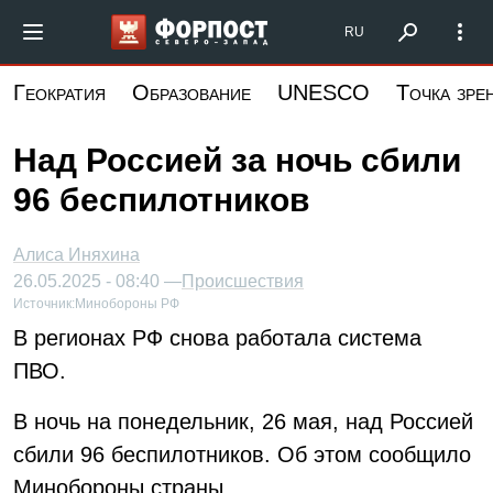
Перейти
Форпост Северо-Запад
RU
к
основному
Геократия
Образование
UNESCO
Точка зре
содержанию
Над Россией за ночь сбили
96 беспилотников
Алиса Иняхина
26.05.2025 - 08:40 —
Происшествия
Источник:
Минобороны РФ
В регионах РФ снова работала система
ПВО.
В ночь на понедельник, 26 мая, над Россией
сбили 96 беспилотников. Об этом сообщило
Минобороны страны.