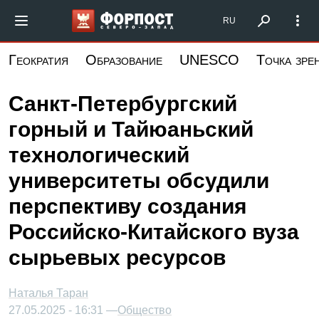
Перейти
Форпост Северо-Запад
RU
к
основному
Геократия
Образование
UNESCO
Точка зре
содержанию
Санкт-Петербургский
горный и Тайюаньский
технологический
университеты обсудили
перспективу создания
Российско-Китайского вуза
сырьевых ресурсов
Наталья Таран
27.05.2025 - 16:31 —
Общество