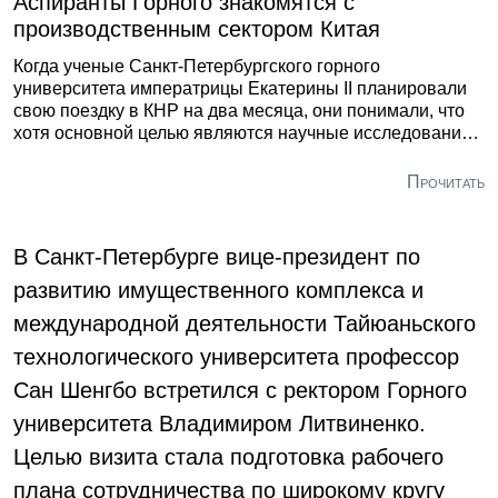
Аспиранты Горного знакомятся с
производственным сектором Китая
Когда ученые Санкт-Петербургского горного
университета императрицы Екатерины II планировали
свою поездку в КНР на два месяца, они понимали, что
хотя основной целью являются научные исследования,
эта командировка будет неполноценной без посещения
инновационных предприятий и промышленных
Прочитать
площадок. Сокращение разрыва между
фундаментальной наукой и производством является
важнейшим условием развития экономики путем
В Санкт-Петербурге вице-президент по
трансферта технологий. И в Китае об этом знают не
развитию имущественного комплекса и
понаслышке.
международной деятельности Тайюаньского
технологического университета профессор
Сан Шенгбо встретился с ректором Горного
университета Владимиром Литвиненко.
Целью визита стала подготовка рабочего
плана сотрудничества по широкому кругу