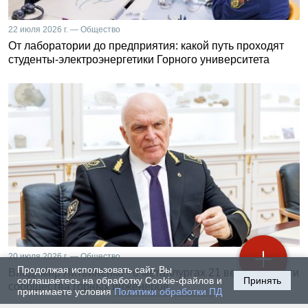
22 июля 2026 г. — Общество
От лаборатории до предприятия: какой путь проходят
студенты-электроэнергетики Горного университета
20 июля 2026 г. — Общество
Продолжая использовать сайт, Вы
Владимир Литвиненко - о металлургах 21 века, как части
соглашаетесь на обработку Cookie-файлов и
Принять
сообщества горных инженеров
принимаете условия
Политики обработки ПД