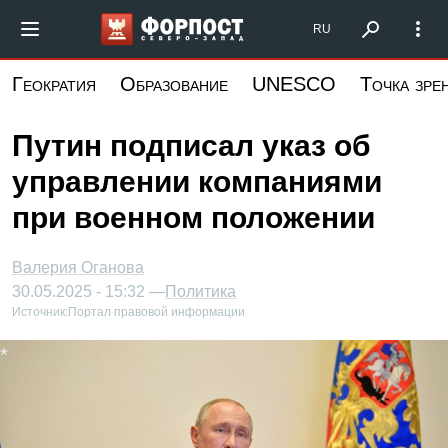
Перейти
Форпост Северо-Запад
RU
к
основному
Геократия
Образование
UNESCO
Точка зре
содержанию
Путин подписал указ об
управлении компаниями
при военном положении
Валерия Оганова
30.05.2025 - 15:32 —
Политика
Источник:
Портал правовой информации