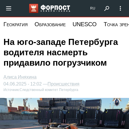
Перейти
Форпост Северо-Запад
RU
к
основному
Геократия
Образование
UNESCO
Точка зре
содержанию
На юго-западе Петербурга
водителя насмерть
придавило погрузчиком
Алиса Иняхина
04.06.2025 - 12:02 —
Происшествия
Источник:
Следственный комитет Петербурга