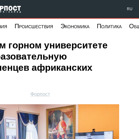
Форпост Северо-Запад
RU
ния
Происшествия
Экономика
Политика
Об
м горном университете
разовательную
ленцев африканских
Форпост