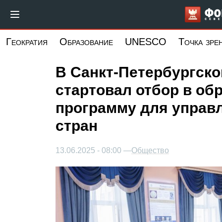
Перейти
к
основному
Геократия
Образование
UNESCO
Точка зре
содержанию
В Санкт-Петербургско
стартовал отбор в об
программу для управ
стран
13.06.2025 - 08:00 —
Общество