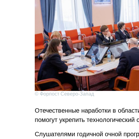
© Форпост Северо-Запад
Отечественные наработки в облас
помогут укрепить технологический 
Слушателями годичной очной про