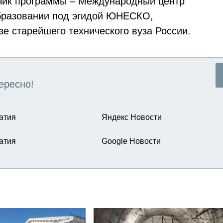
чик программы – Международный центр
образовании под эгидой ЮНЕСКО,
зе старейшего технического вуза России.
ересно!
атия
Яндекс Новости
атия
Google Новости