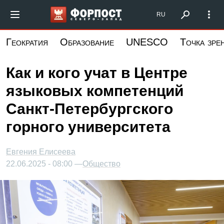
Перейти
Форпост Северо-Запад
RU
к
основному
Геократия
Образование
UNESCO
Точка зре
содержанию
Как и кого учат в Центре
языковых компетенций
Санкт-Петербургского
горного университета
Евгения Елисеева
22.06.2025 - 08:00 —
Общество