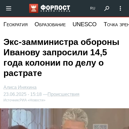
Перейти
Форпост Северо-Запад
RU
к
основному
Геократия
Образование
UNESCO
Точка зре
содержанию
Экс-замминистра обороны
Иванову запросили 14,5
года колонии по делу о
растрате
Алиса Иняхина
23.06.2025 - 15:18 —
Происшествия
Источник:
РИА «Новости»