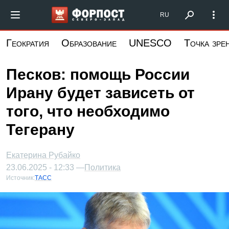
Перейти
Форпост Северо-Запад
RU
к
основному
Геократия
Образование
UNESCO
Точка зре
содержанию
Песков: помощь России
Ирану будет зависеть от
того, что необходимо
Тегерану
Екатерина Рубайко
23.06.2025 - 12:33 —
Политика
Источник:
ТАСС