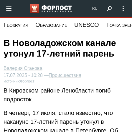
Перейти
Форпост Северо-Запад
RU
к
основному
Геократия
Образование
UNESCO
Точка зре
содержанию
В Новоладожском канале
утонул 17-летний парень
Валерия Оганова
17.07.2025 - 10:28 —
Происшествия
Источник:
Форпост
В Кировском районе Ленобласти погиб
подросток.
В четверг, 17 июля, стало известно, что
накануне 17-летний парень утонул в
Новоладожском канале в Петербурге. Об