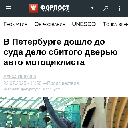
Перейти
Форпост Северо-Запад
RU
к
основному
Геократия
Образование
UNESCO
Точка зре
содержанию
В Петербурге дошло до
суда дело сбитого дверью
авто мотоциклиста
Алиса Иняхина
22.07.2025 - 11:58 —
Происшествия
Источник:
Прокуратура Петербурга