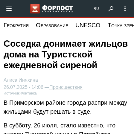
Перейти
Форпост Северо-Запад
RU
к
основному
Геократия
Образование
UNESCO
Точка зре
содержанию
Соседка донимает жильцов
дома на Туристской
ежедневной сиреной
Алиса Иняхина
26.07.2025 - 14:06 —
Происшествия
Источник:
Фонтанка
В Приморском районе города распри между
жильцами будут решать в суде.
В субботу, 26 июля, стало известно, что