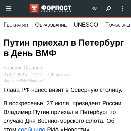
Перейти
Форпост Северо-Запад
RU
к
основному
Геократия
Образование
UNESCO
Точка зре
содержанию
Путин приехал в Петербург
в День ВМФ
Валерия Оганова
27.07.2025 - 12:21 —
Общество
Источник:
РИА "Новости"
Глава РФ нанёс визит в Северную столицу.
В воскресенье, 27 июля, президент России
Владимир Путин приехал в Петербург по
случаю Дня Военно-морского флота. Об
этом
сообщило
РИА «Новости».