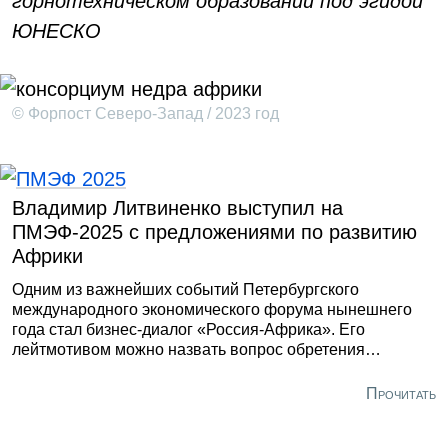
горнотехническом образовании под эгидой
ЮНЕСКО
© Форпост Северо-Запад / 2023 год
Владимир Литвиненко выступил на
ПМЭФ-2025 с предложениями по развитию
Африки
Одним из важнейших событий Петербургского
международного экономического форума нынешнего
года стал бизнес-диалог «Россия-Африка». Его
лейтмотивом можно назвать вопрос обретения
странами континента экономического суверенитета. В
политическом плане важнейшей вехой стала
Прочитать
«Декларация о предоставлении независимости
колониальным странам и народам», принятая