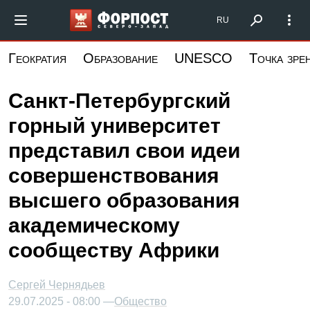
Перейти
Форпост Северо-Запад
RU
к
основному
Геократия
Образование
UNESCO
Точка зре
содержанию
Санкт-Петербургский
горный университет
представил свои идеи
совершенствования
высшего образования
академическому
сообществу Африки
Сергей Чернядьев
29.07.2025 - 08:00 —
Общество