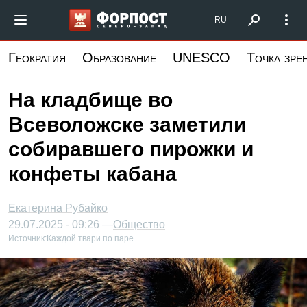
Перейти
Форпост Северо-Запад
RU
к
основному
Геократия
Образование
UNESCO
Точка зре
содержанию
На кладбище во
Всеволожске заметили
собиравшего пирожки и
конфеты кабана
Екатерина Рубайко
29.07.2025 - 09:26 —
Общество
Источник:
Каждой твари по паре