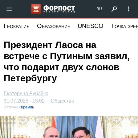
Перейти
Форпост Северо-Запад
RU
к
основному
Геократия
Образование
UNESCO
Точка зре
содержанию
Президент Лаоса на
встрече с Путиным заявил,
что подарит двух слонов
Петербургу
Екатерина Рубайко
31.07.2025 - 15:02 —
Общество
Источник:
Кремль