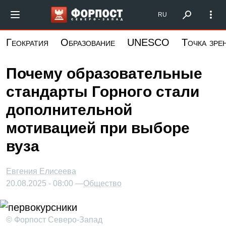
Перейти
Форпост Северо-Запад
RU
к
основному
Геократия
Образование
UNESCO
Точка зре
содержанию
Почему образовательные
стандарты Горного стали
дополнительной
мотивацией при выборе
вуза
Евгения Елисеева
20.08.2025 - 08:00 —
Общество
© Форпост Северо-Запад