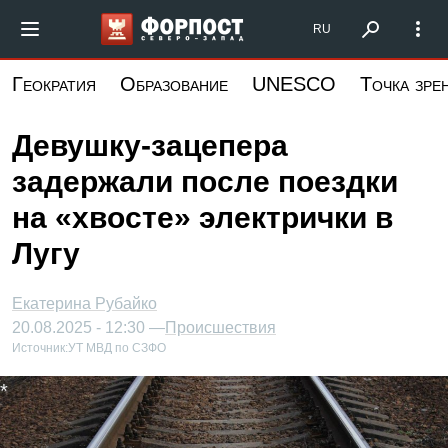
Перейти
Форпост Северо-Запад
RU
к
основному
Геократия
Образование
UNESCO
Точка зре
содержанию
Девушку-зацепера
задержали после поездки
на «хвосте» электрички в
Лугу
Екатерина Рубайко
20.08.2025 - 12:30 —
Происшествия
Источник:
УТ МВД по СЗФО