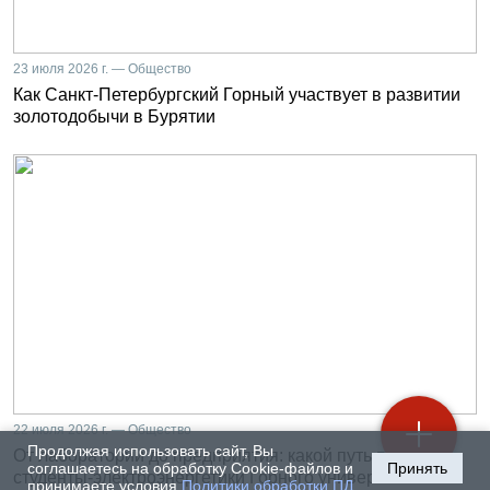
23 июля 2026 г. — Общество
Как Санкт-Петербургский Горный участвует в развитии
золотодобычи в Бурятии
22 июля 2026 г. — Общество
Продолжая использовать сайт, Вы
От лаборатории до предприятия: какой путь проходят
соглашаетесь на обработку Cookie-файлов и
Принять
студенты-электроэнергетики Горного университета
принимаете условия
Политики обработки ПД