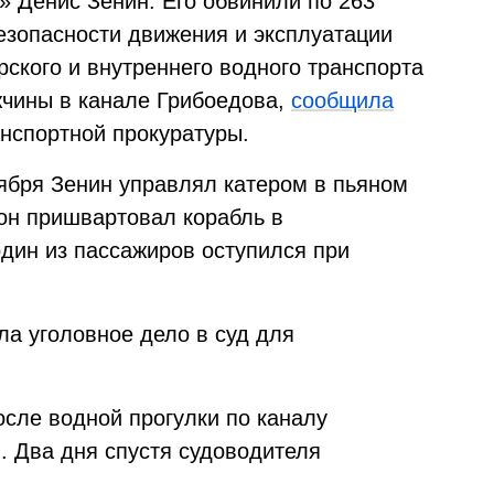
» Денис Зенин. Его обвинили по 263
езопасности движения и эксплуатации
ского и внутреннего водного транспорта
жчины в канале Грибоедова,
сообщила
нспортной прокуратуры.
тября Зенин управлял катером в пьяном
 он пришвартовал корабль в
один из пассажиров оступился при
ла уголовное дело в суд для
сле водной прогулки по каналу
. Два дня спустя судоводителя