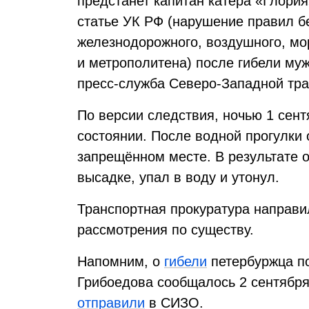
предстанет капитан катера «Глория
статье УК РФ (нарушение правил б
железнодорожного, воздушного, мор
и метрополитена) после гибели му
пресс-служба Северо-Западной тра
По версии следствия, ночью 1 сен
состоянии. После водной прогулки
запрещённом месте. В результате 
высадке, упал в воду и утонул.
Транспортная прокуратура направи
рассмотрения по существу.
Напомним, о
гибели
петербуржца по
Грибоедова сообщалось 2 сентября
отправили
в СИЗО.