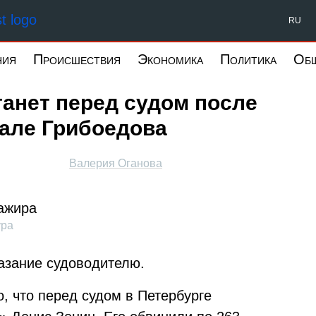
Форпост Северо-Запад
RU
ния
Происшествия
Экономика
Политика
Об
танет перед судом после
нале Грибоедова
Валерия Оганова
ура
азание судоводителю.
но, что перед судом в Петербурге