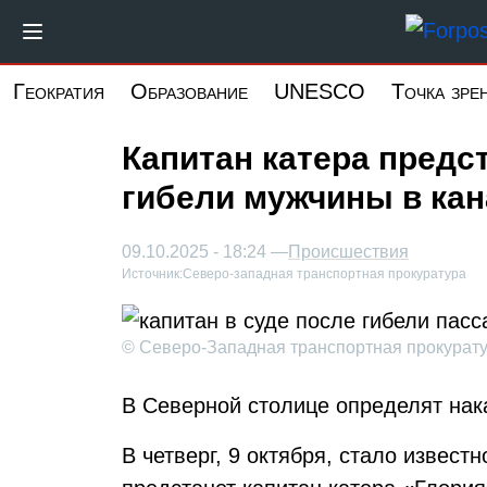
Перейти
к
основному
Геократия
Образование
UNESCO
Точка зре
содержанию
Капитан катера предс
гибели мужчины в ка
09.10.2025 - 18:24 —
Происшествия
Источник:
Северо-западная транспортная прокуратура
© Северо-Западная транспортная прокурат
В Северной столице определят нак
В четверг, 9 октября, стало извест