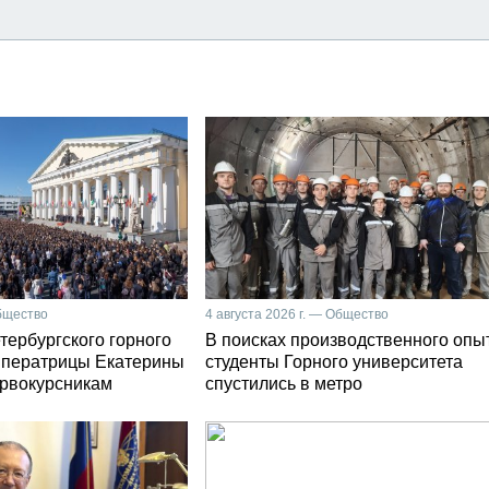
Общество
4 августа 2026 г. — Общество
тербургского горного
В поисках производственного опы
мператрицы Екатерины
студенты Горного университета
первокурсникам
спустились в метро