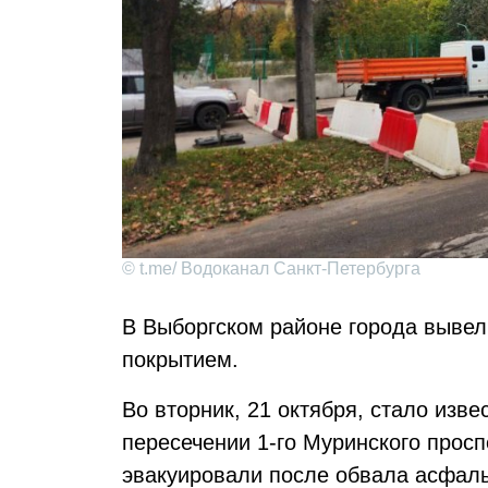
© t.me/ Водоканал Санкт-Петербурга
В Выборгском районе города вывел
покрытием.
Во вторник, 21 октября, стало изве
пересечении 1-го Муринского просп
эвакуировали после обвала асфал