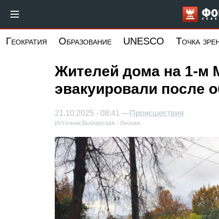
Перейти
к
основному
Геократия
Образование
UNESCO
Точка зре
содержанию
Жителей дома на 1-м 
эвакуировали после 
21.10.2025 - 08:41 —
Происшествия
Источник:
Выборгская - Лесная