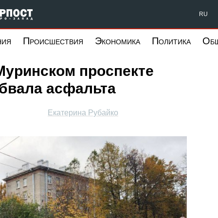
Форпост Северо-Запад
RU
ния
Происшествия
Экономика
Политика
Об
Муринском проспекте
обвала асфальта
Екатерина Рубайко