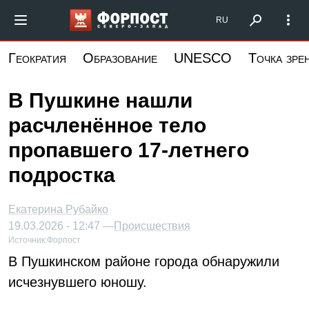
Перейти
Форпост Северо-Запад
RU
к
основному
Геократия
Образование
UNESCO
Точка зре
содержанию
В Пушкине нашли
расчленённое тело
пропавшего 17-летнего
подростка
Екатерина Рубайко
19.03.2026 - 12:47 —
Происшествия
Источник:
Форпост
В Пушкинском районе города обнаружили
исчезнувшего юношу.