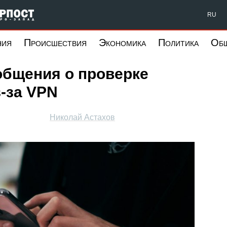
Форпост Северо-Запад
RU
ния
Происшествия
Экономика
Политика
Об
общения о проверке
-за VPN
Николай Астахов