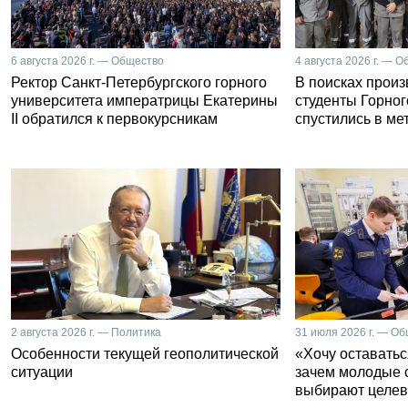
6 августа 2026 г. — Общество
4 августа 2026 г. — 
Ректор Санкт-Петербургского горного
В поисках прои
университета императрицы Екатерины
студенты Горног
II обратился к первокурсникам
спустились в ме
2 августа 2026 г. — Политика
31 июля 2026 г. — О
Особенности текущей геополитической
«Хочу оставатьс
ситуации
зачем молодые 
выбирают целев