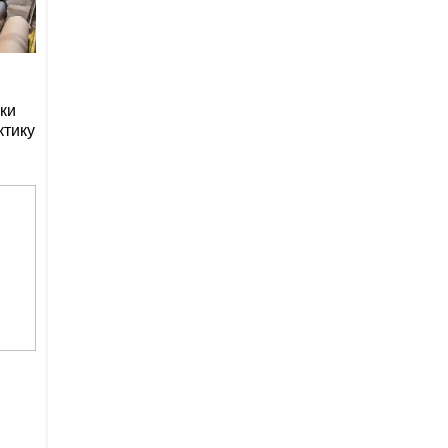
ки
ктику