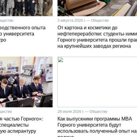
Общество
3 августа 2026 г. — Общество
зводственного опыта
От картона и косметики до
о университета
нефтепереработки: студенты-хими
тро
Горного университета прошли пра
на крупнейших заводах региона
бщество
29 июля 2026 г. — Общество
я частью Горного»:
Как выпускники программы MBA
специалисты
Горного университета будут
ую аспирантуру
использовать полученный опыт на