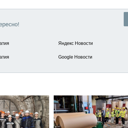
ересно!
атия
Яндекс Новости
атия
Google Новости