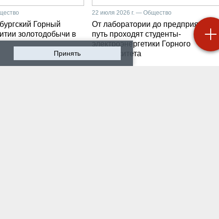
бщество
22 июля 2026 г. — Общество
бургский Горный
От лаборатории до предприятия: к
витии золотодобычи в
путь проходят студенты-
электроэнергетики Горного
Принять
университета
 2026 г. — Общество
19 июля 2026 г. — Общество
роходят студенческие
Как сохранить инженер
ики на предприятии-
мысль в эпоху тотально
ботчике систем
ИИ. Рабочая методика
ышленной
Санкт-Петербургского
атизации
Горного
 2026 г. — Экономика
16 июля 2026 г. — Общество
водству бензина в
Геополитический перел
и мешают не только
его культурно-
нские беспилотники
цивилизационный срез
 2026 г. — Общество
12 июля 2026 г. — Общество
тарейшие в стране
Студенты Горного
ческий вуз и центр
университета поделили