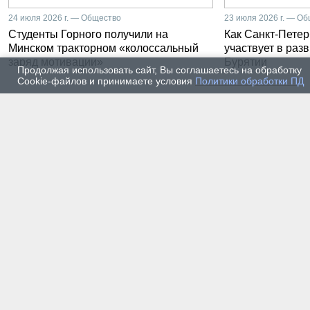
24 июля 2026 г. — Общество
23 июля 2026 г. — О
Студенты Горного получили на
Как Санкт-Петер
Минском тракторном «колоссальный
участвует в раз
заряд мотивации»
Бурятии
Продолжая использовать сайт, Вы соглашаетесь на обработку
Cookie-файлов и принимаете условия
Политики обработки ПД
20 июля 2026 г. — Общество
20 июля
Владимир Литвиненко - о
Как п
металлургах 21 века, как
практ
части сообщества горных
разра
инженеров
пром
автом
17 июля 2026 г. — Общество
16 июля
В Горном университете
Произ
Петербурга выпустили
Росси
первых инженеров нового
украи
поколения
14 июля 2026 г. — Общество
13 июля
Как студенты Горного
Как с
университета проходили
техни