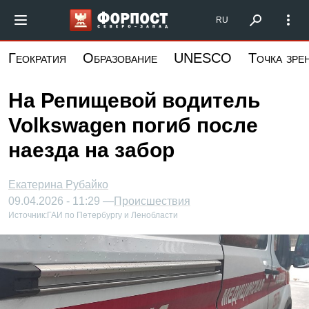
Перейти
Форпост Северо-Запад
RU
к
основному
Геократия
Образование
UNESCO
Точка зре
содержанию
На Репищевой водитель
Volkswagen погиб после
наезда на забор
Екатерина Рубайко
09.04.2026 - 11:29 —
Происшествия
Источник:
ГАИ по Петербургу и Ленобласти