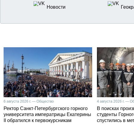
Новости
Геокр
6 августа 2026 г. — Общество
4 августа 2026 г. — 
Ректор Санкт-Петербургского горного
В поисках прои
университета императрицы Екатерины
студенты Горног
II обратился к первокурсникам
спустились в ме