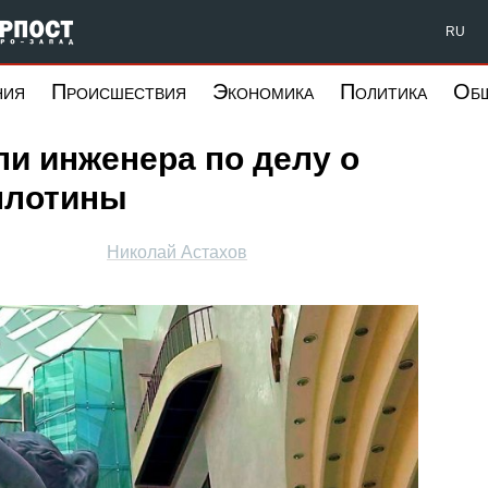
Форпост Северо-Запад
RU
ния
Происшествия
Экономика
Политика
Об
ли инженера по делу о
плотины
Николай Астахов