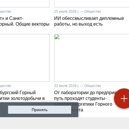
бщество
25 июля 2026 г. — Общество
» и Санкт-
ИИ обессмысливает дипломные
Горный. Общие векторы
работы, но выход есть
бщество
22 июля 2026 г. — Общество
бургский Горный
От лаборатории до предприятия: к
витии золотодобычи в
путь проходят студенты-
электроэнергетики Горного
Принять
университета
 2026 г. — Общество
19 июля 2026 г. — Общество
роходят студенческие
Как сохранить инженер