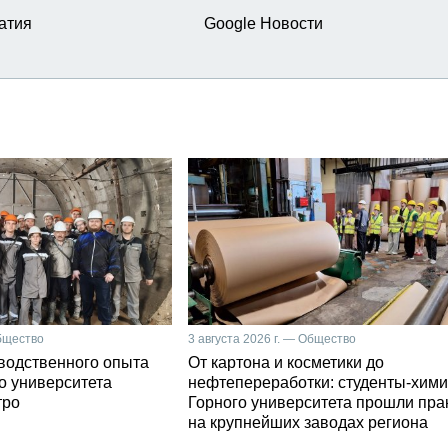
атия
Google Новости
Общество
3 августа 2026 г. — Общество
зводственного опыта
От картона и косметики до
о университета
нефтепереработки: студенты-хими
тро
Горного университета прошли пра
на крупнейших заводах региона