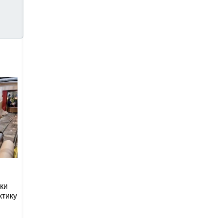
ки
ктику