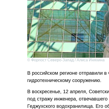
© Форпост Северо-Запад / Алиса Иняхина
В российском регионе отправили в
гидротехническому сооружению.
В воскресенье, 12 апреля, Советс
под стражу инженера, отвечавшего
Геджухского водохранилища. Его о