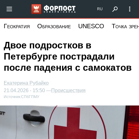
Перейти
Форпост Северо-Запад
RU
к
основному
Геократия
Образование
UNESCO
Точка зре
содержанию
Двое подростков в
Петербурге пострадали
после падения с самокатов
Екатерина Рубайко
21.04.2026 - 15:50 —
Происшествия
Источник:
СПбГПМУ