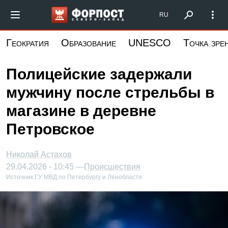
Перейти
Форпост Северо-Запад
RU
к
основному
Геократия
Образование
UNESCO
Точка зре
содержанию
Полицейские задержали
мужчину после стрельбы в
магазине в деревне
Петровское
Николай Астахов
29.04.2026 - 10:45 —
Происшествия
Источник:
ГУ МВД по Петербургу и Ленобласти