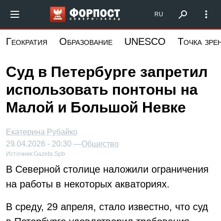
Перейти
Форпост Северо-Запад
RU
к
основному
Геократия
Образование
UNESCO
Точка зре
содержанию
Суд в Петербурге запретил
использовать понтоны на
Малой и Большой Невке
Екатерина Рубайко
29.04.2026 - 20:30 —
Общество
Источник:
Gazeta.Spb
В Северной столице наложили ограничения
на работы в некоторых акваториях.
В среду, 29 апреля, стало известно, что суд