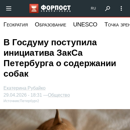
Перейти
Форпост Северо-Запад
RU
к
основному
Геократия
Образование
UNESCO
Точка зре
содержанию
В Госдуму поступила
инициатива ЗакСа
Петербурга о содержании
собак
Екатерина Рубайко
29.04.2026 - 18:31 —
Общество
Источник:
Петербург2